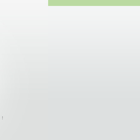
te
目！