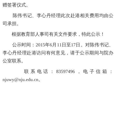
赠签署仪式。
陈伟书记、李心丹经理此次赴港相关费用均由公
司承担。
根据教育部人事司有关文件要求，特此公示！
公示时间：2015年6月11日至17日。对陈伟书记、
李心丹经理赴港访问有何意见，请于公示期间与院办
公室联系。
联系电话：83597496，电子信箱：
njuwy@nju.edu.cn
。