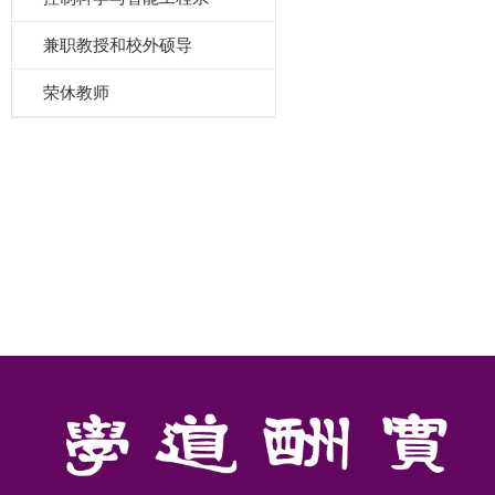
兼职教授和校外硕导
荣休教师