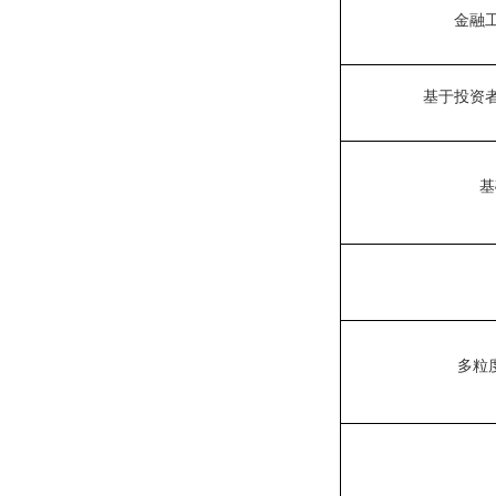
金融
基于投资
基
多粒