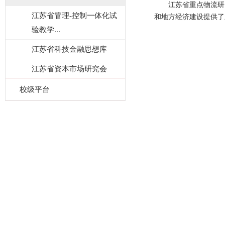
江苏省重点物流研究
江苏省管理-控制一体化试
和地方经济建设提供了
验教学...
江苏省科技金融思想库
江苏省资本市场研究会
校级平台