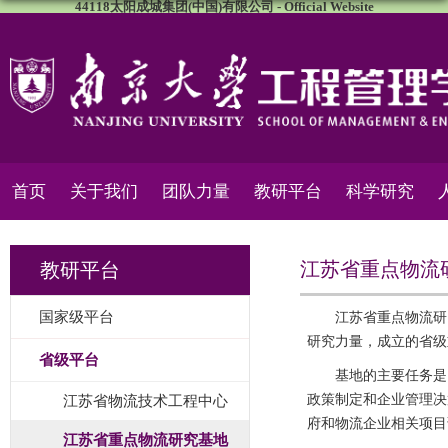
44118太阳成城集团(中国)有限公司 - Official Website
首页
关于我们
团队力量
教研平台
科学研究
江苏省重点物流
教研平台
国家级平台
江苏省重点物流研究基
研究力量，成立的省级
省级平台
基地的主要任务是：
政策制定和企业管理决
江苏省物流技术工程中心
府和物流企业相关项目
江苏省重点物流研究基地