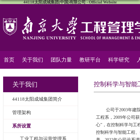
44118太阳成城集团(中国)有限公司 - Official Website
首页
关于我们
团队力量
教研平台
科学研究
控制科学与智能
关于我们
44118太阳成城集团简介
公司于2003年
管理架构
工程系，2009年公司
心”，在控制科学与工
系所设置
控制科学与智能工程、
工业工程与运营管理系
养。2022年公司设