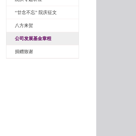
“廿念不忘” 院庆征文
八方来贺
公司发展基金章程
捐赠致谢