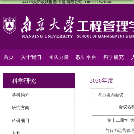
44118太阳成城集团(中国)有限公司 - Official Website
首页
关于我们
团队力量
教研平台
科学研究
2020年度
科学研究
学科简介
1、举办境内会议
会议名
研究方向
科研项目
第十二届“行
与行为运营管理
专利