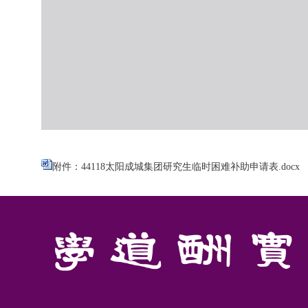
附件：44118太阳成城集团研究生临时困难补助申请表.docx