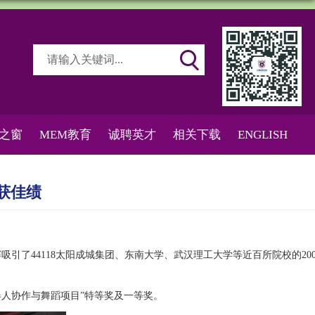
之窗
MEM教育
诚聘英才
相关下载
ENGLISH
获佳绩
赛吸引了44118太阳成城集团、东南大学、武汉理工大学等近百所院校的20
人协作与舞蹈项目”特等奖及一等奖。