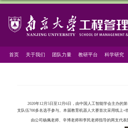
首页
关于我们
团队力量
教研平台
科学研究
2020年12月5日至12月6日，由中国人工智能学会主办
支队伍700多名选手参与。本届教育机器人大赛首次采用线上+
由公司杨佩老师、辛博老师和李民老师指导的两支代表队