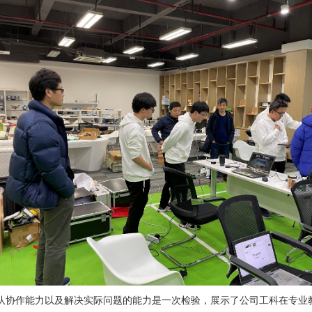
队协作能力以及解决实际问题的能力是一次检验，展示了公司工科在专业