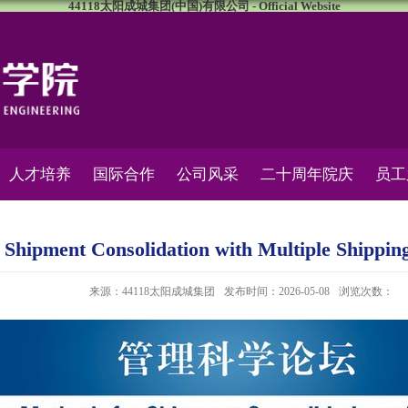
44118太阳成城集团(中国)有限公司 - Official Website
人才培养
国际合作
公司风采
二十周年院庆
员工
ent Consolidation with Multiple Shipping 
来源：44118太阳成城集团
发布时间：2026-05-08
浏览次数：