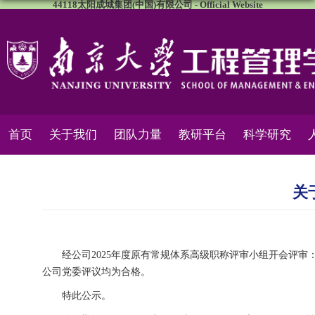
44118太阳成城集团(中国)有限公司 - Official Website
首页
关于我们
团队力量
教研平台
科学研究
关
经公司2025年度原有常规体系高级职称评审小组开会评审
公司党委评议均为合格。
特此公示。