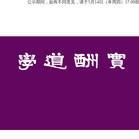
公示期间，如有不同意见，请于5月14日（本