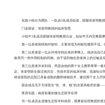
实践小组分为两队：一队由3名成员组成，跟随张发明教
门诊跟诊：张发明教授的临床智慧
小组中3名成员跟随张发明教授出诊，短短半天内完整观
第一位患者病情相对较轻，主要表现为间歇性腹部不适。
第二位患者是一位从外地专程赶来的养蜂人。他诉说自己
换用另一类作用机制的药物。由于该药物在患者身上的过敏反
第三位患者并未到场，而是由他的两个女儿携带厚厚一沓
定。张发明医生接过病历后，凭借丰富的临床经验，迅速给出
林省某院的总院已具备成熟的菌群移植技术，建议两个女儿尽
跟诊成员无不为张医生“快、准、稳”的决策风格所折服—
查房实践：病床前看的微生态医学应用
另一队成员走进微生态医学科病房，观摩崔伯塔教授的查