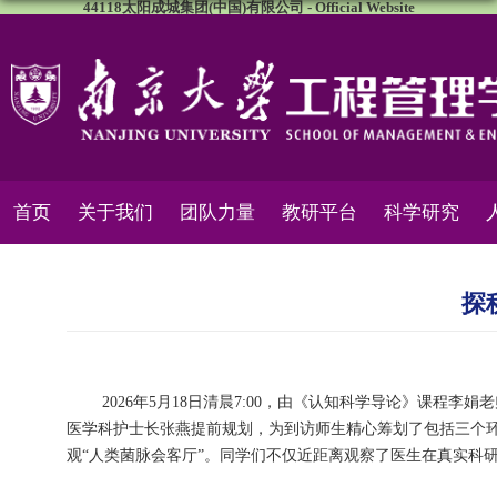
44118太阳成城集团(中国)有限公司 - Official Website
首页
关于我们
团队力量
教研平台
科学研究
探
2026年5月18日清晨7:00，由《认知科学导论》课
医学科护士长张燕提前规划，为到访师生精心筹划了包括三个环节的课程实
观“人类菌脉会客厅”。同学们不仅近距离观察了医生在真实科