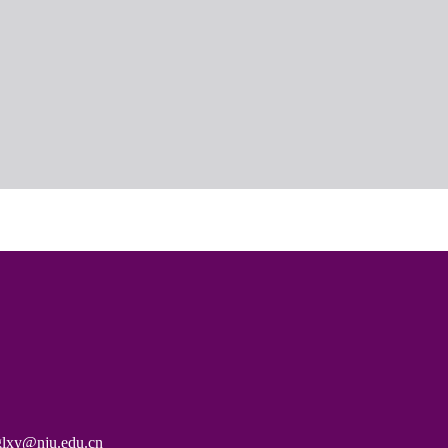
nju.edu.cn