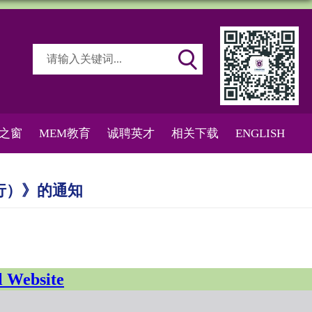
之窗
MEM教育
诚聘英才
相关下载
ENGLISH
行）》的通知