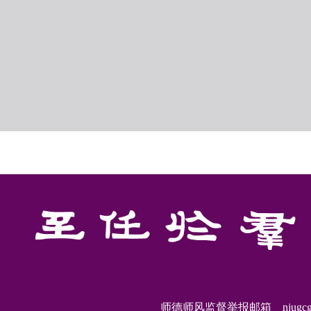
师德师风监督举报邮箱 njugcglxy@