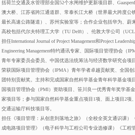
括荷兰交通及水管理部全国52个水闸维护更新项目群、Gaasper
澳大桥、江苏省跨江通道群、常泰长江大桥（世界最大跨度公
最长高速公路隧道）、苏州实验室等；合作企业包括华为、蔚
高校包括代尔夫特理工大学（TU Delft）、伦敦大学公司（U
担任International Journal of Project Management和Project Leadersh
Engineering Management特约通讯专家、国际项目管理协
青年专家委员会委员、中国优选法统筹法与经济数学研究会项目
荣获国际项目管理协会（IPMA）青年学者卓越贡献奖、全国创新
团特别贡献奖。主持和完成国家自然科学基金青年科学基金项
国项目管理协会（PMI）资助项目、笹川良一优秀青年奖学基
家项目等；参与国家自然科学基金重点项目1项、面上项目2项
交通运输厅科技项目等。
担任《项目管理：从创意到落地之旅》（全校全英文通识课）
成电路项目管理》（电子科学与工程公司专业选修课）《工程