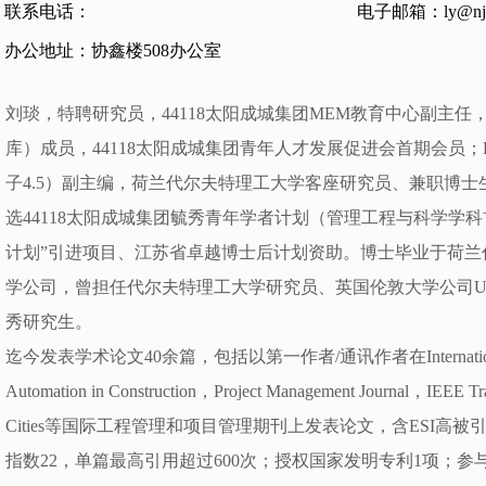
联系电话：
电子邮箱：ly@nju.
办公地址：协鑫楼508办公室
刘琰，特聘研究员，44118太阳成城集团MEM教育中心副主
库）成员，44118太阳成城集团青年人才发展促进会首期会员；Project Le
子4.5）副主编，荷兰代尔夫特理工大学客座研究员、兼职博士
选44118太阳成城集团毓秀青年学者计划（管理工程与科学学
计划”引进项目、江苏省卓越博士后计划资助。博士毕业于荷兰
学公司，曾担任代尔夫特理工大学研究员、英国伦敦大学公司U
秀研究生。
迄今发表学术论文40余篇，包括以第一作者/通讯作者在International Journ
Automation in Construction，Project Management Journal，IEEE Tr
Cities等国际工程管理和项目管理期刊上发表论文，含ESI高被
指数22，单篇最高引用超过600次；授权国家发明专利1项；参