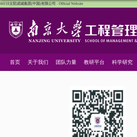
44118太阳成城集团(中国)有限公司 - Official Website
首页
关于我们
团队力量
教研平台
科学研究