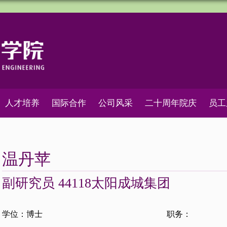
人才培养
国际合作
公司风采
二十周年院庆
员工
温丹苹
副研究员 44118太阳成城集团
学位：博士
职务：