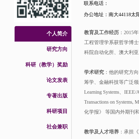
联系电话：
办公地址：南大44118太
教育及工作经历
：201
个人简介
工程管理学系获哲学博士学
研究方向
科院自动化所、澳大利亚
科研（教学）奖励
学术研究
：他的研究方向
论文发表
筹学、金融科技等广泛
Learning Systems、IEEE/A
专著出版
Transactions on Systems,
科研项目
化学报》 等国内外期刊
社会兼职
教学及人才培养
：
承担《