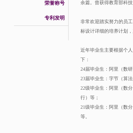
余篇。曾获得教育部科技
荣誉称号
专利发明
非常欢迎踏实努力的员工
标设计详细的培养计划，
近年毕业生主要根据个人
下：
24届毕业生：阿里（数
23届毕业生：字节（算
22级毕业生：阿里（数
行）等；
21级毕业生：阿里（数
等。