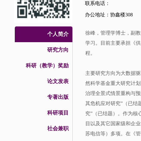
联系电话：
办公地址：协鑫楼308
徐峰，管理学博士，副教
个人简介
学习。目前主要承担《供
研究方向
程。
科研（教学）奖励
主要研究方向为大数据驱
论文发表
然科学基金重大研究计划
治理全景式情景重构与预
专著出版
其危机应对研究”（已结
科研项目
究”（已结题）。作为核
目以及其它国家级和企业
社会兼职
苏电信等）多项。在《管理科学学