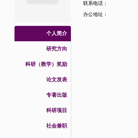
联系电话：
办公地址：
个人简介
研究方向
科研（教学）奖励
论文发表
专著出版
科研项目
社会兼职